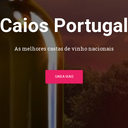
Caios Portuga
As melhores castas de vinho nacionais
SAIBA MAIS