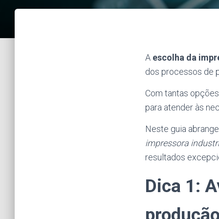
A
escolha da impre
dos processos de p
Com tantas opções 
para atender às ne
Neste guia abrange
impressora industri
resultados excepc
Dica 1: 
produção