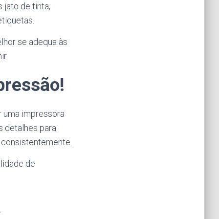
ato de tinta,
tiquetas.
elhor se adequa às
ir.
pressão!
ar uma impressora
os detalhes para
e consistentemente.
alidade de
a