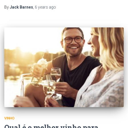
By
Jack Barnes
,
6 years
ago
VINHO
Qual é o melhor vinho para