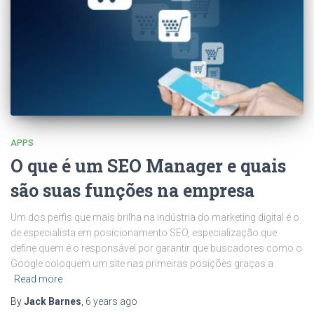
APPS
O que é um SEO Manager e quais
são suas funções na empresa
Um dos perfis que mais brilha na indústria do marketing digital é o
de especialista em posicionamento SEO, especialização que
define quem é o responsável por garantir que buscadores como o
Google coloquem um site nas primeiras posições graças a
Read more
By
Jack Barnes
,
6 years
ago