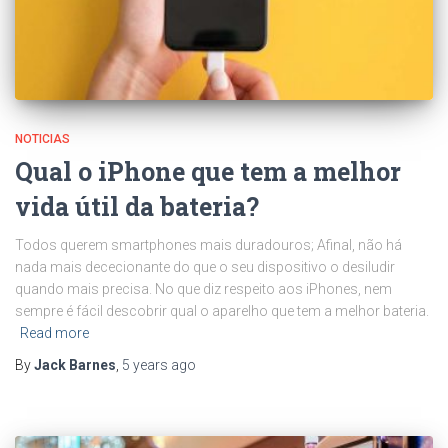
NOTICIAS
Qual o iPhone que tem a melhor
vida útil da bateria?
Todos querem smartphones mais duradouros; Afinal, não há
nada mais dececionante do que o seu dispositivo o desiludir
quando mais precisa. No que diz respeito aos iPhones, nem
sempre é fácil descobrir qual o aparelho que tem a melhor bateria.
Read more
By
Jack Barnes
,
5 years
ago