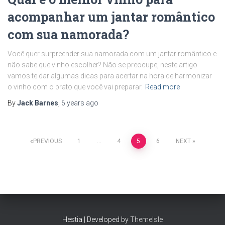
acompanhar um jantar romântico
com sua namorada?
Você quer surpreender sua namorada com um jantar romântico e
não sabe que vinho escolher? Não se preocupe, neste artigo
vamos te dar algumas dicas para acertar na hora de harmonizar
o vinho com o prato que você vai preparar.
Read more
By
Jack Barnes
,
6 years
ago
Posts
PREVIOUS
1
…
4
5
6
NEXT
pagination
Hestia | Developed by
ThemeIsle