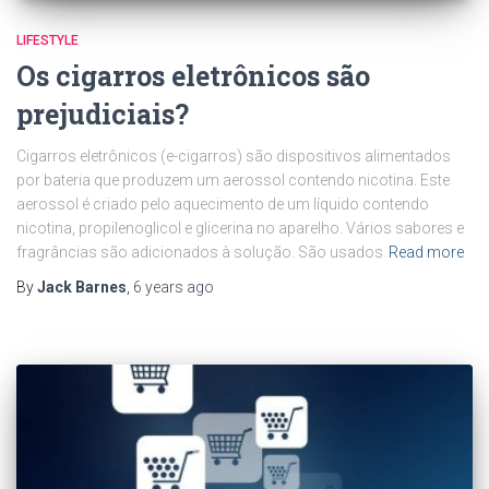
LIFESTYLE
Os cigarros eletrônicos são
prejudiciais?
Cigarros eletrônicos (e-cigarros) são dispositivos alimentados
por bateria que produzem um aerossol contendo nicotina. Este
aerossol é criado pelo aquecimento de um líquido contendo
nicotina, propilenoglicol e glicerina no aparelho. Vários sabores e
fragrâncias são adicionados à solução. São usados
Read more
By
Jack Barnes
,
6 years
ago